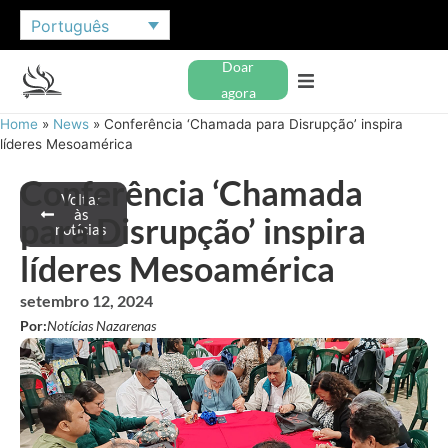
Português
Doar
agora
Home
»
News
»
Conferência ‘Chamada para Disrupção’ inspira
líderes Mesoamérica
Conferência ‘Chamada
Voltar
às
para Disrupção’ inspira
notícias
líderes Mesoamérica
setembro 12, 2024
Por:
Notícias Nazarenas