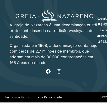
Cent
1700
A Igreja do Nazareno é uma denominação cristã
Lene
protestante inserida na tradição wesleyana de
info
santidade.
913
Organizada em 1908, a denominação conta hoje
com cerca de 2,7 milhões de membros, que
adoram em mais de 30.000 congregações em
165 áreas do mundo.
Termos de Uso
|
Política de Privacidade
©20