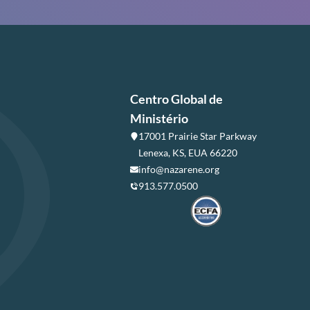
Centro Global de
Ministério
17001 Prairie Star Parkway
Lenexa, KS, EUA 66220
info@nazarene.org
913.577.0500