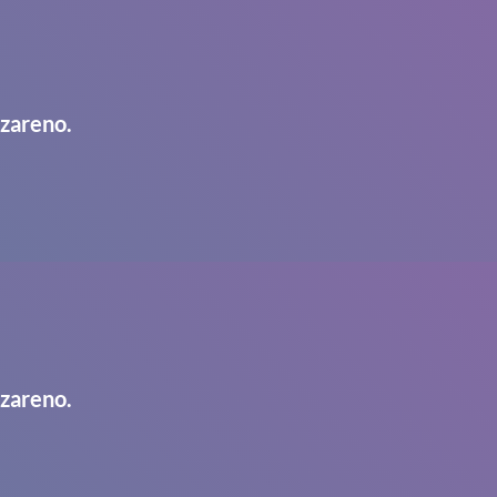
azareno.
azareno.