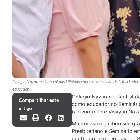
Colégio Nazareno Central das Filipinas anunciou a eleição de Gilbert Mo
educador.
Colégio Nazareno Central da
Compartilhar este
como educador no Seminário 
artigo
(anteriormente Visayan Naza
Montecastro ganhou seu gra
Presbiteriano e Seminário e
um Doutor em Teologia do Se