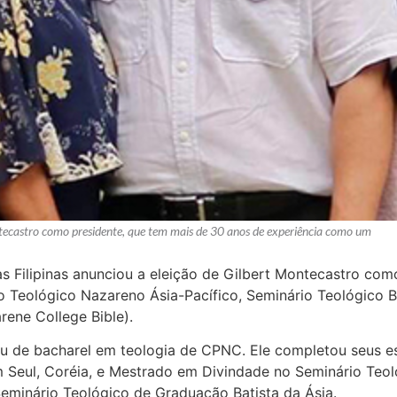
ntecastro como presidente, que tem mais de 30 anos de experiência como um
s Filipinas anunciou a eleição de Gilbert Montecastro com
Teológico Nazareno Ásia-Pacífico, Seminário Teológico Bati
rene College Bible).
u de bacharel em teologia de CPNC. Ele completou seus e
m Seul, Coréia, e Mestrado em Divindade no Seminário Teo
minário Teológico de Graduação Batista da Ásia.