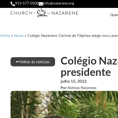
913-577-0500
info@nazarene.org
Que
Home
»
News
»
Colégio Nazareno Central de Filipinas elege novo pre
Colégio Naza
Voltar às notícias
presidente
julho 15, 2022
Por:
Notícias Nazarenas