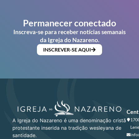
Permanecer conectado
Inscreva-se para receber notícias semanais
da Igreja do Nazareno.
INSCREVER-SE AQUI
Cent
1700
A Igreja do Nazareno é uma denominação cristã
Lene
protestante inserida na tradição wesleyana de
info
santidade.