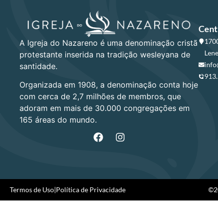
Cent
1700
A Igreja do Nazareno é uma denominação cristã
Lene
protestante inserida na tradição wesleyana de
info
santidade.
913
Organizada em 1908, a denominação conta hoje
com cerca de 2,7 milhões de membros, que
adoram em mais de 30.000 congregações em
165 áreas do mundo.
Termos de Uso
|
Política de Privacidade
©20