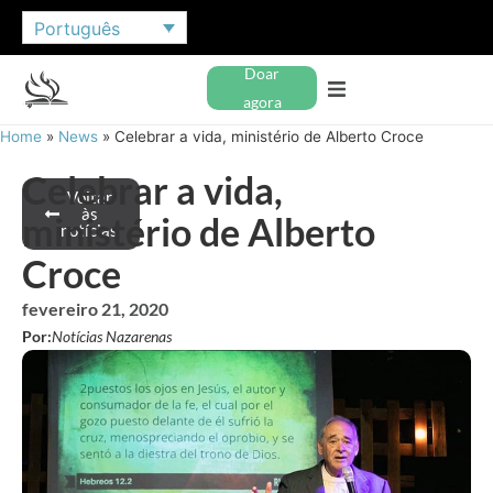
Português
Doar
agora
Home
»
News
»
Celebrar a vida, ministério de Alberto Croce
Celebrar a vida,
Voltar
às
ministério de Alberto
notícias
Croce
fevereiro 21, 2020
Por:
Notícias Nazarenas