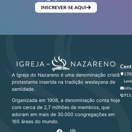
INSCREVER-SE AQUI
Cent
1700
A Igreja do Nazareno é uma denominação cristã
Lene
protestante inserida na tradição wesleyana de
info
santidade.
913
Organizada em 1908, a denominação conta hoje
com cerca de 2,7 milhões de membros, que
adoram em mais de 30.000 congregações em
165 áreas do mundo.