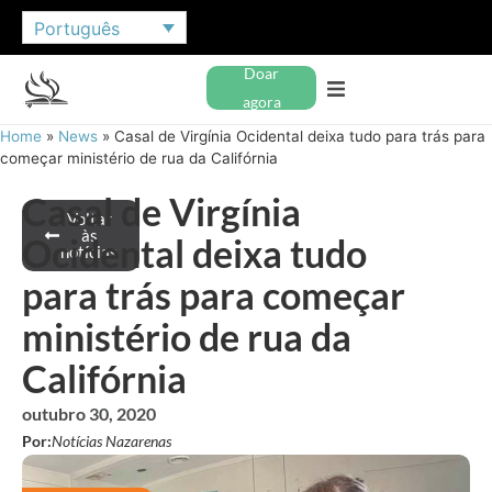
Português
Doar
agora
Home
»
News
»
Casal de Virgínia Ocidental deixa tudo para trás para
começar ministério de rua da Califórnia
Casal de Virgínia
Voltar
às
Ocidental deixa tudo
notícias
para trás para começar
ministério de rua da
Califórnia
outubro 30, 2020
Por:
Notícias Nazarenas