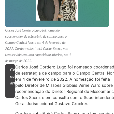
Carlos José Cordero Lugo foi nomeado
coordenador de estratégia de campo para o
Campo Central Norte em 4 de fevereiro de
2022. Cordero substituirá Carlos Saenz, que
tem servido em uma capacidade interina, em 1
de março de 2022.
Carlos José Cordero Lugo foi nomeado coordena
Compartilhar
de estratégia de campo para o Campo Central Nor
este
em 4 de fevereiro de 2022. A nomeação foi feita
artigo
pelo Diretor de Missões Globais Verne Ward sobre
recomendação do Diretor Regional de Mesoaméric
Carlos Saenz e em consulta com o Superintendent
Geral Jurisdiccional Gustavo Crocker.
Cordero substituirá Carlos Saenz, que tem servido