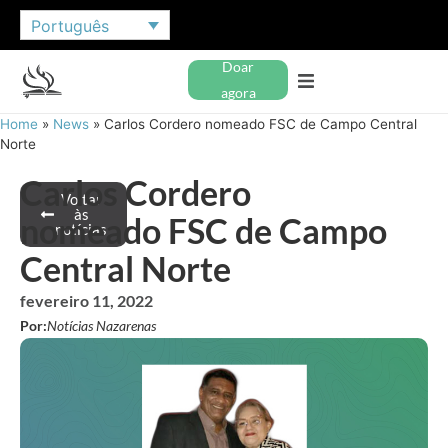
Português
Doar
agora
Home
»
News
»
Carlos Cordero nomeado FSC de Campo Central
Norte
Carlos Cordero
Voltar
às
nomeado FSC de Campo
notícias
Central Norte
fevereiro 11, 2022
Por:
Notícias Nazarenas