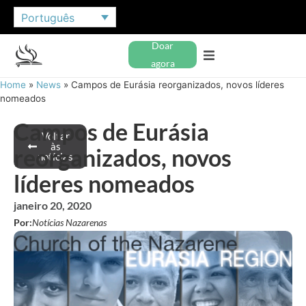
Português
Doar
agora
Home
»
News
»
Campos de Eurásia reorganizados, novos líderes
nomeados
Campos de Eurásia
Voltar
às
reorganizados, novos
notícias
líderes nomeados
janeiro 20, 2020
Por:
Notícias Nazarenas