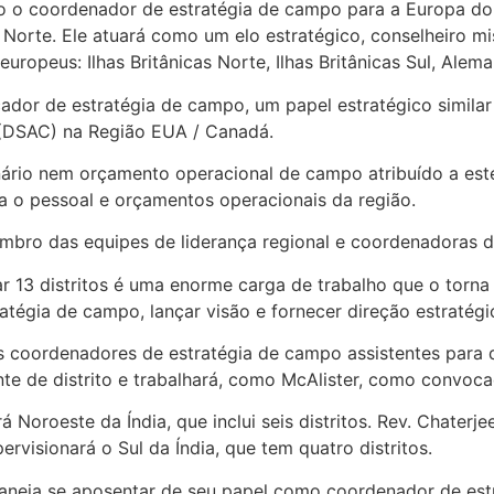
ido o coordenador de estratégia de campo para a Europa do
o Norte. Ele atuará como um elo estratégico, conselheiro 
europeus: Ilhas Britânicas Norte, Ilhas Britânicas Sul, Ale
ador de estratégia de campo, um papel estratégico simil
 (DSAC) na Região EUA / Canadá.
ário nem orçamento operacional de campo atribuído a este
ra o pessoal e orçamentos operacionais da região.
bro das equipes de liderança regional e coordenadoras d
r 13 distritos é uma enorme carga de trabalho que o torna
tégia de campo, lançar visão e fornecer direção estratégi
 coordenadores de estratégia de campo assistentes para di
e de distrito e trabalhará, como McAlister, como convoca
 Noroeste da Índia, que inclui seis distritos. Rev. Chaterje
ervisionará o Sul da Índia, que tem quatro distritos.
planeja se aposentar de seu papel como coordenador de 