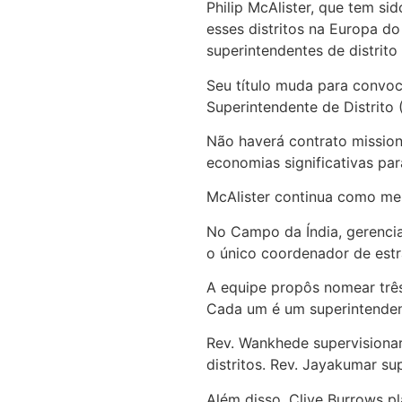
Philip McAlister, que tem s
esses distritos na Europa d
superintendentes de distrito 
Seu título muda para convoc
Superintendente de Distrito
Não haverá contrato mission
economias significativas pa
McAlister continua como mem
No Campo da Índia, gerencia
o único coordenador de estra
A equipe propôs nomear três
Cada um é um superintendent
Rev. Wankhede supervisionará
distritos. Rev. Jayakumar sup
Além disso, Clive Burrows 