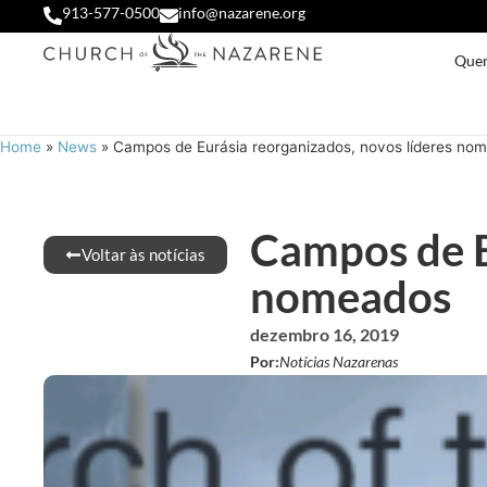
913-577-0500
info@nazarene.org
Que
Home
»
News
»
Campos de Eurásia reorganizados, novos líderes no
Campos de E
Voltar às notícias
nomeados
dezembro 16, 2019
Por:
Notícias Nazarenas