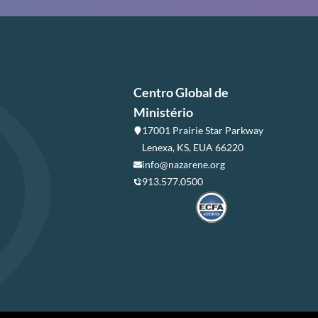
Centro Global de
Ministério
17001 Prairie Star Parkway
Lenexa, KS, EUA 66220
info@nazarene.org
913.577.0500