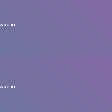
azareno.
azareno.