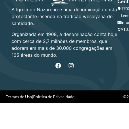
Cent
1700
A Igreja do Nazareno é uma denominação cristã
Lene
protestante inserida na tradição wesleyana de
info
santidade.
913
Organizada em 1908, a denominação conta hoje
com cerca de 2,7 milhões de membros, que
adoram em mais de 30.000 congregações em
165 áreas do mundo.
Termos de Uso
|
Política de Privacidade
©20