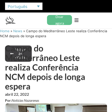
Português
Doar
agora
Home
»
News
»
Campo do Mediterrâneo Leste realiza Conferência
NCM depois de longa espera
Campo do
Voltar
às
Mediterrâneo Leste
notícias
realiza Conferência
NCM depois de longa
espera
abril 22, 2022
Por:
Notícias Nazarenas