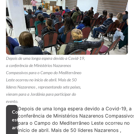
Depois de uma longa espera devido a Covid-19,
a conferência de Ministérios Nazarenos
Compassivos para o Campo do Mediterrâneo
Leste ocorreu no início de abril. Mais de 50
líderes Nazarenos , representando sete países,
vieram para a Jordânia para participar do
evento.
Depois de uma longa espera devido a Covid-19, a
Compartilhar
conferência de Ministérios Nazarenos Compassivo
este
para o Campo do Mediterrâneo Leste ocorreu no
artigo
início de abril. Mais de 50 líderes Nazarenos ,