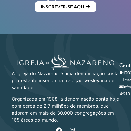
INSCREVER-SE AQUI
Cent
1700
A Igreja do Nazareno é uma denominação cristã
Lene
protestante inserida na tradição wesleyana de
info
santidade.
913
Organizada em 1908, a denominação conta hoje
com cerca de 2,7 milhões de membros, que
adoram em mais de 30.000 congregações em
165 áreas do mundo.