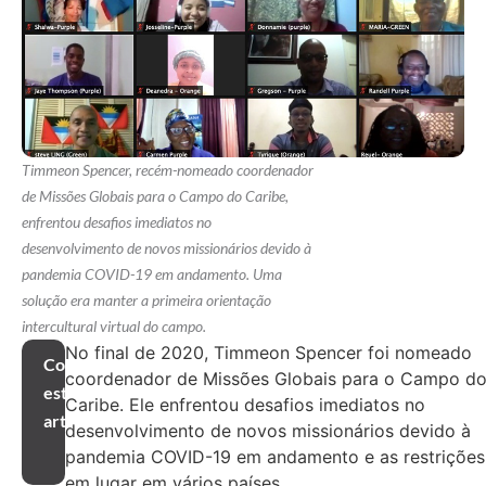
Timmeon Spencer, recém-nomeado coordenador
de Missões Globais para o Campo do Caribe,
enfrentou desafios imediatos no
desenvolvimento de novos missionários devido à
pandemia COVID-19 em andamento. Uma
solução era manter a primeira orientação
intercultural virtual do campo.
No final de 2020, Timmeon Spencer foi nomeado
Compartilhar
coordenador de Missões Globais para o Campo d
este
Caribe. Ele enfrentou desafios imediatos no
artigo
desenvolvimento de novos missionários devido à
pandemia COVID-19 em andamento e as restrições
em lugar em vários países.