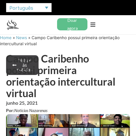
Português
Doar
agora
Home
»
News
»
Campo Caribenho possui primeira orientação
intercultural virtual
Campo Caribenho
Voltar
às
possui primeira
notícias
orientação intercultural
virtual
junho 25, 2021
Por:
Notícias Nazarenas