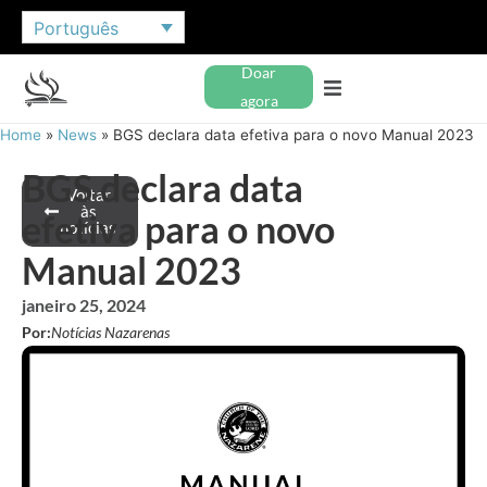
Português
Doar
agora
Home
»
News
»
BGS declara data efetiva para o novo Manual 2023
BGS declara data
Voltar
às
efetiva para o novo
notícias
Manual 2023
janeiro 25, 2024
Por:
Notícias Nazarenas