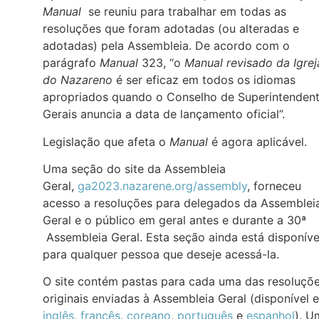
Manual
se reuniu para trabalhar em todas as
resoluções que foram adotadas (ou alteradas e
adotadas) pela Assembleia. De acordo com o
parágrafo
Manual
323, “o
Manual revisado da Igrej
do Nazareno
é ser eficaz em todos os idiomas
apropriados quando o Conselho de Superintenden
Gerais anuncia a data de lançamento oficial”.
Legislação que afeta o
Manual
é agora aplicável.
Uma seção do site da Assembleia
Geral,
ga2023.nazarene.org/assembly
, forneceu
acesso a resoluções para delegados da Assemblei
Geral e o público em geral antes e durante a 30ª
Assembleia Geral. Esta seção ainda está disponíve
para qualquer pessoa que deseje acessá-la.
O site contém pastas para cada uma das resoluçõ
originais enviadas à Assembleia Geral (disponível 
inglês
,
francês
,
coreano
,
português
e
espanhol
). U