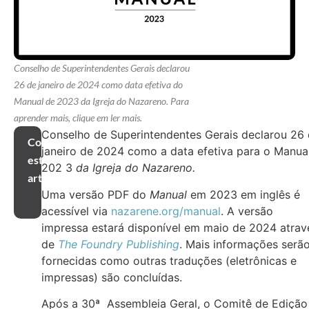
Conselho de Superintendentes Gerais declarou
26 de janeiro de 2024 como data efetiva do
Manual de 2023 da Igreja do Nazareno. Para
aprender mais, clique em ler mais.
Conselho de Superintendentes Gerais declarou 26
Compartilhar
janeiro de 2024 como a data efetiva para o Manua
este
202 3
da Igreja do Nazareno.
artigo
Uma versão PDF do
Manual
em 2023 em inglês é
acessível via
nazarene.org/manual
. A versão
impressa estará disponível em maio de 2024 atrav
de
The Foundry Publishing
. Mais informações serã
fornecidas como outras traduções (eletrônicas e
impressas) são concluídas.
Após a 30ª Assembleia Geral, o Comitê de Edição