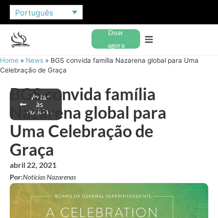
Português
Doar
agora
Home
»
News
»
BGS convida família Nazarena global para Uma
Celebração de Graça
BGS convida família
Voltar
às
Nazarena global para
notícias
Uma Celebração de
Graça
abril 22, 2021
Por:
Notícias Nazarenas