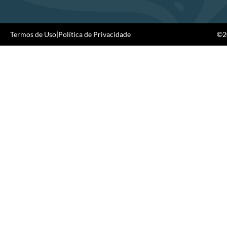
Termos de Uso
|
Política de Privacidade
©20