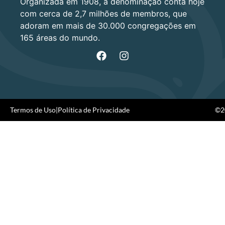
Organizada em 1908, a denominação conta hoje
com cerca de 2,7 milhões de membros, que
adoram em mais de 30.000 congregações em
165 áreas do mundo.
Termos de Uso
|
Política de Privacidade
©20