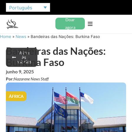
Português
Doar
agora
Home
»
News
»
Bandeiras das Nações: Burkina Faso
Bandeiras das Nações:
Voltar
às
Burkina Faso
notícias
junho 9, 2025
Por:
Nazarene News Staff
ÁFRICA