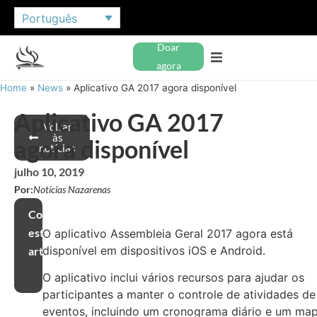
Português
Doar
agora
Home
»
News
»
Aplicativo GA 2017 agora disponível
Aplicativo GA 2017
Voltar
às
agora disponível
notícias
julho 10, 2019
Por:
Notícias Nazarenas
Compartilhar
este
O aplicativo Assembleia Geral 2017 agora está
disponível em dispositivos iOS e Android.
artigo
O aplicativo inclui vários recursos para ajudar os
participantes a manter o controle de atividades de
eventos, incluindo um cronograma diário e um ma