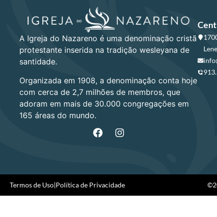
Cent
1700
A Igreja do Nazareno é uma denominação cristã
Lene
protestante inserida na tradição wesleyana de
info
santidade.
913
Organizada em 1908, a denominação conta hoje
com cerca de 2,7 milhões de membros, que
adoram em mais de 30.000 congregações em
165 áreas do mundo.
Termos de Uso
|
Política de Privacidade
©20