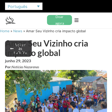
Português
Doar
agora
Home
»
News
»
Amar Seu Vizinho cria impacto global
Amar Seu Vizinho cria
Voltar
às
impacto global
notícias
junho 29, 2023
Por:
Notícias Nazarenas