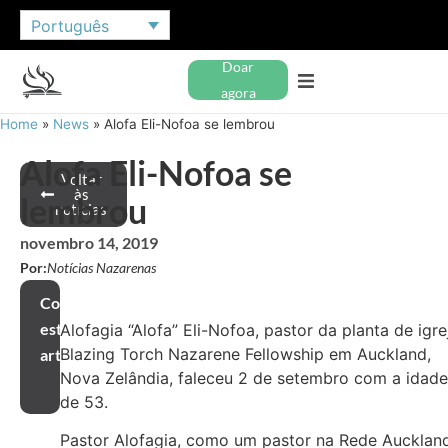
Português
Doar
agora
Home
»
News
»
Alofa Eli-Nofoa se lembrou
Alofa Eli-Nofoa se
Voltar
às
lembrou
notícias
novembro 14, 2019
Por:
Notícias Nazarenas
Compartilhar
este
Alofagia “Alofa” Eli-Nofoa, pastor da planta de igre
Blazing Torch Nazarene Fellowship em Auckland,
artigo
Nova Zelândia, faleceu 2 de setembro com a idade
de 53.
Pastor Alofagia, como um pastor na Rede Aucklan