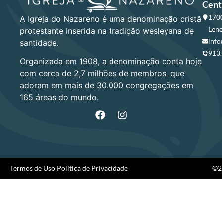
Cent
1700
A Igreja do Nazareno é uma denominação cristã
Lene
protestante inserida na tradição wesleyana de
info
santidade.
913
Organizada em 1908, a denominação conta hoje
com cerca de 2,7 milhões de membros, que
adoram em mais de 30.000 congregações em
165 áreas do mundo.
Termos de Uso
|
Política de Privacidade
©20