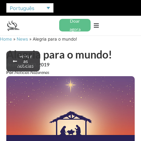
Português
Doar
agora
Home
»
News
»
Alegria para o mundo!
Alegria para o mundo!
Voltar
às
dezembro 20, 2019
notícias
Por:
Notícias Nazarenas