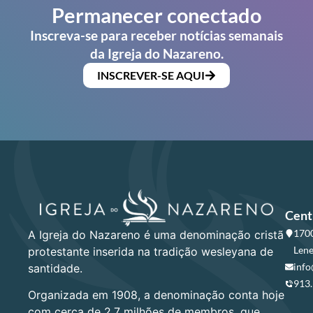
Permanecer conectado
Inscreva-se para receber notícias semanais
da Igreja do Nazareno.
INSCREVER-SE AQUI
Cent
1700
A Igreja do Nazareno é uma denominação cristã
Lene
protestante inserida na tradição wesleyana de
info
santidade.
913
Organizada em 1908, a denominação conta hoje
com cerca de 2,7 milhões de membros, que