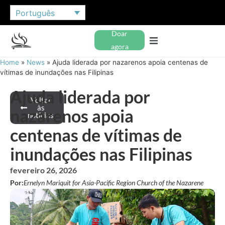
Português
Doar
agora
Home
»
News
»
Ajuda liderada por nazarenos apoia centenas de
vítimas de inundações nas Filipinas
Ajuda liderada por
Voltar
às
nazarenos apoia
notícias
centenas de vítimas de
inundações nas Filipinas
fevereiro 26, 2026
Por:
Ernelyn Mariquit for Asia-Pacific Region Church of the Nazarene