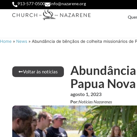
913-577-0500
info@nazarene.org
Que
Home
»
News
»
Abundância de bênçãos de colheita missionários de 
Abundância 
Voltar às notícias
Papua Nova 
agosto 1, 2023
Por:
Notícias Nazarenas