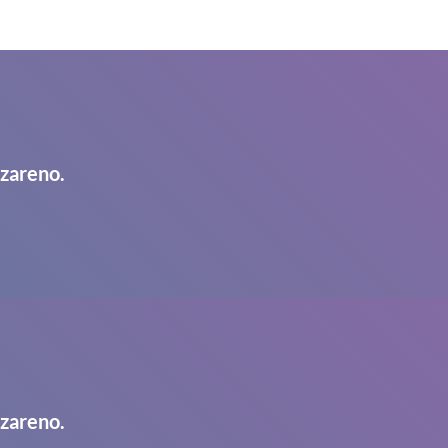
azareno.
azareno.