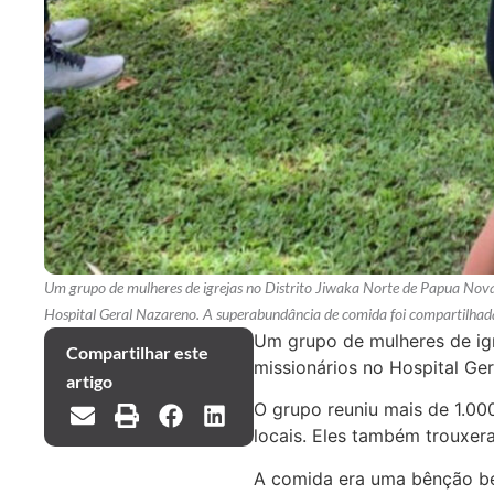
Um grupo de mulheres de igrejas no Distrito Jiwaka Norte de Papua Nova
Hospital Geral Nazareno. A superabundância de comida foi compartilha
Um grupo de mulheres de igr
Compartilhar este
missionários no Hospital Ge
artigo
O grupo reuniu mais de 1.000
locais. Eles também trouxer
A comida era uma bênção be