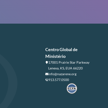
Centro Global de
Ministério
17001 Prairie Star Parkway
Lenexa, KS, EUA 66220
info@nazarene.org
913.577.0500