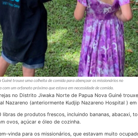
 Guiné trouxe uma colheita de comida para abençoar os missionários no
da com um orfanato próximo que estava em necessidade de comida.
ejas no Distrito Jiwaka Norte de Papua Nova Guiné troux
ral Nazareno (anteriormente Kudjip Nazareno Hospital ) em 
 libras de produtos frescos, incluindo bananas, abacaxi, 
am ovos, açúcar e óleo de cozinha.
m-vinda para os missionários, que estavam muito ocupados