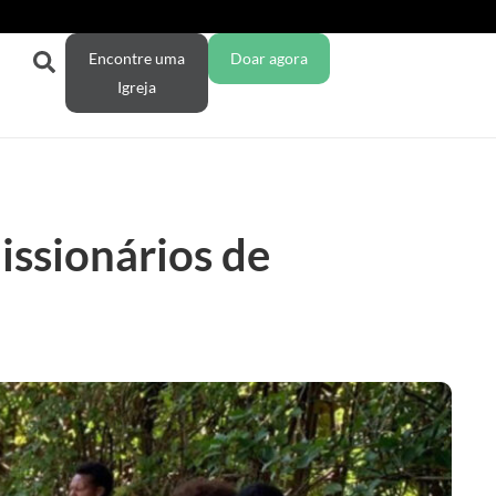
Encontre uma
Doar agora
Igreja
issionários de