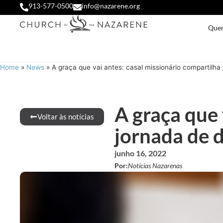
913-577-0500
info@nazarene.org
Que
Home
»
News
»
A graça que vai antes: casal missionário compartilha
A graça que 
Voltar às notícias
jornada de 
junho 16, 2022
Por:
Notícias Nazarenas