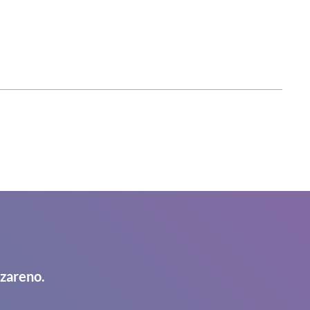
azareno.