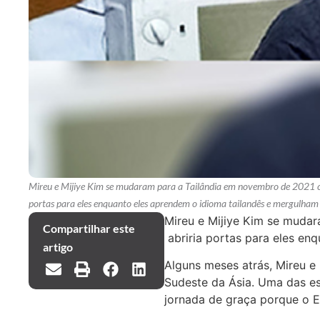
Mireu e Mijiye Kim se mudaram para a Tailândia em novembro de 2021 c
portas para eles enquanto eles aprendem o idioma tailandês e mergulham 
Mireu e Mijiye Kim se muda
Compartilhar este
abriria portas para eles enq
artigo
Alguns meses atrás, Mireu e
Sudeste da Ásia. Uma das es
jornada de graça porque o E