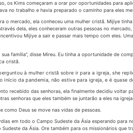
o, os Kims começaram a orar por oportunidades para aplica
ava no trabalho e havia preparado o caminho para eles m
ra o mercado, ela conheceu uma mulher cristã. Mijiye tinha 
 Através dela, eles conheceram outras pessoas no mercado,
incentivou Mijiye a sair e passar mais tempo com eles. Um
 sua família”, disse Mireu. Eu tinha a oportunidade de co
a cristã.
guntou à mulher cristã sobre ir para a igreja, she repli
início da pandemia, não estive para igreja, e é quase d
o recebido das senhoras, ela finalmente decidiu voltar par
tras senhoras que eles também se juntarão a eles na igreja
de como Deus se move nas vidas de pessoas.
ydias em todo o Campo Sudeste da Ásia esperando para nós 
 Sudeste da Ásia. Ore também para os missionários que t