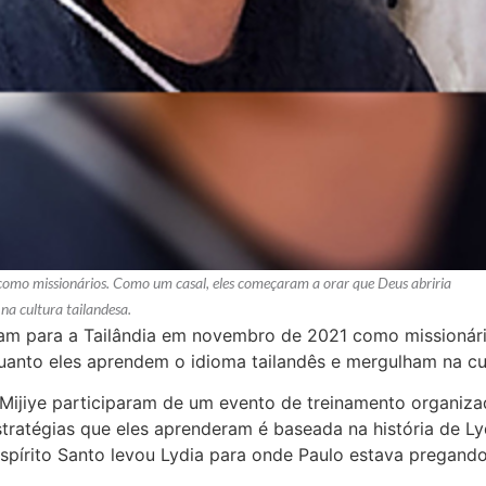
omo missionários. Como um casal, eles começaram a orar que Deus abriria
na cultura tailandesa.
ram para a Tailândia em novembro de 2021 como missionár
uanto eles aprendem o idioma tailandês e mergulham na cul
 Mijiye participaram de um evento de treinamento organiza
tratégias que eles aprenderam é baseada na história de L
spírito Santo levou Lydia para onde Paulo estava pregando