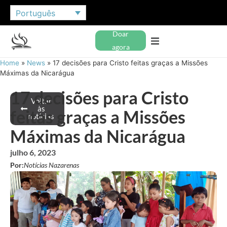
Português
Doar
agora
Home
»
News
»
17 decisões para Cristo feitas graças a Missões
Máximas da Nicarágua
17 decisões para Cristo
Voltar
às
feitas graças a Missões
notícias
Máximas da Nicarágua
julho 6, 2023
Por:
Notícias Nazarenas