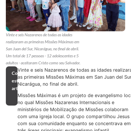
Vinte e seis Nazarenos de todas as idades
realizaram as primeiras Missões Máximas em
San Juan del Sur, Nicarágua, no final de abril.
Um total de 17 pessoas - 12 adolescentes e 5
adultos - aceitaram Cristo como seu Salvador.
Vinte e seis Nazarenos de todas as idades realiza
Compartilhar
as primeiras Missões Máximas em San Juan del Sur
este
Nicarágua, no final de abril.
artigo
Missões Máximas é um projeto de evangelismo loc
no qual Missões Nazarenas Internacionais e
ministérios de Mobilização de Missões colaboram
com uma igreja local. O grupo compartilhou Jesus
com sua comunidade enquanto se concentrava em
três áreas principais: evangelismo infantil,