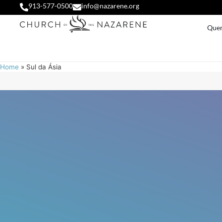
913-577-0500
info@nazarene.org
Que
Home
»
Sul da Ásia