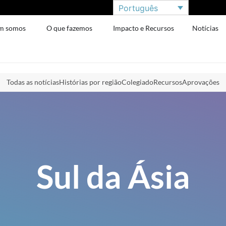
Português
m somos
O que fazemos
Impacto e Recursos
Notícias
Todas as notícias
Histórias por região
Colegiado
Recursos
Aprovações
Sul da Ásia