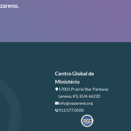
azareno.
Centro Global de
Ministério
17001 Prairie Star Parkway
Lenexa, KS, EUA 66220
info@nazarene.org
913.577.0500