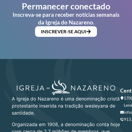
Permanecer conectado
Inscreva-se para receber notícias semanais
da Igreja do Nazareno.
INSCREVER-SE AQUI
Cent
1700
A Igreja do Nazareno é uma denominação cristã
Lene
protestante inserida na tradição wesleyana de
info
santidade.
913
Organizada em 1908, a denominação conta hoje
com cerca de 2,7 milhões de membros, que