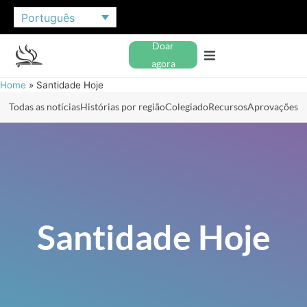
Português
Doar
agora
Home
»
Santidade Hoje
Todas as notícias
Histórias por região
Colegiado
Recursos
Aprovações
Santidade Hoje