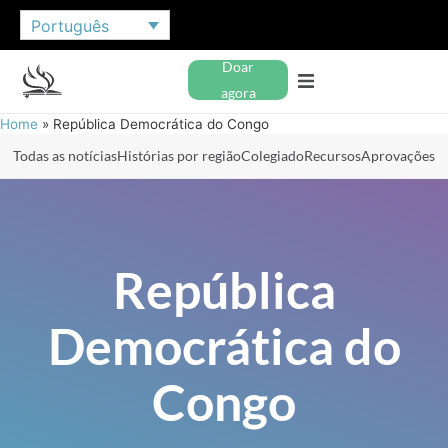
Português
Doar
agora
Home
»
República Democrática do Congo
Todas as notícias
Histórias por região
Colegiado
Recursos
Aprovações
República
Democrática do
Congo