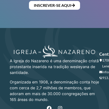
INSCREVER-SE AQUI
Cent
1700
A Igreja do Nazareno é uma denominação cristã
Lene
protestante inserida na tradição wesleyana de
info
santidade.
913
Organizada em 1908, a denominação conta hoje
com cerca de 2,7 milhões de membros, que
adoram em mais de 30.000 congregações em
165 áreas do mundo.