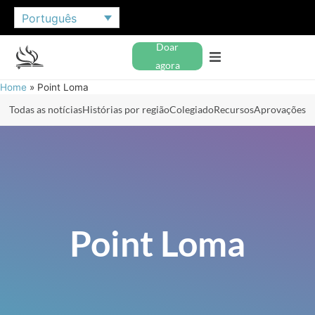
Português
Doar
agora
Home
»
Point Loma
Todas as notícias
Histórias por região
Colegiado
Recursos
Aprovações
Point Loma