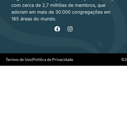
com cerca de 2,7 milhões de membros, que
adoram em mais de 30.000 congregações em
165 áreas do mundo.
Termos de Uso
|
Política de Privacidade
©20