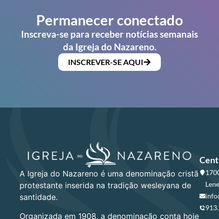
Permanecer conectado
Inscreva-se para receber notícias semanais
da Igreja do Nazareno.
INSCREVER-SE AQUI
Cent
1700
A Igreja do Nazareno é uma denominação cristã
Lene
protestante inserida na tradição wesleyana de
info
santidade.
913
Organizada em 1908, a denominação conta hoje