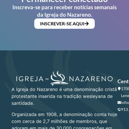
Inscreva-se para receber notícias semanais
da Igreja do Nazareno.
INSCREVER-SE AQUI
Cent
1700
A Igreja do Nazareno é uma denominação cristã
Lene
protestante inserida na tradição wesleyana de
info
santidade.
913
Organizada em 1908, a denominação conta hoje
com cerca de 2,7 milhões de membros, que
adoram em mais de 30.000 congregações em