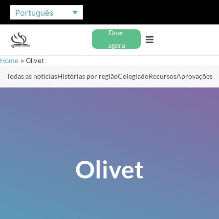
Português
Doar
agora
Home
»
Olivet
Todas as notícias
Histórias por região
Colegiado
Recursos
Aprovações
Olivet