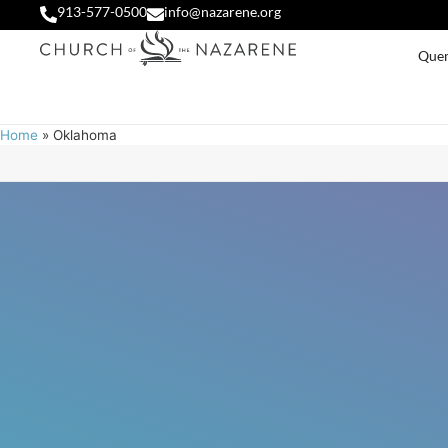
913-577-0500
info@nazarene.org
Que
Home
»
Oklahoma