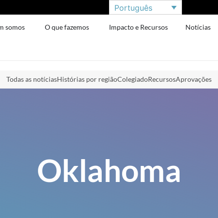
Português
m somos
O que fazemos
Impacto e Recursos
Notícias
Todas as notícias
Histórias por região
Colegiado
Recursos
Aprovações
Oklahoma