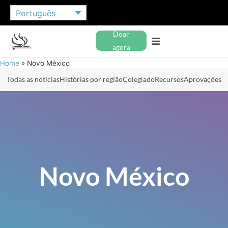
Português
Doar
agora
Home
»
Novo México
Todas as notícias
Histórias por região
Colegiado
Recursos
Aprovações
Novo México