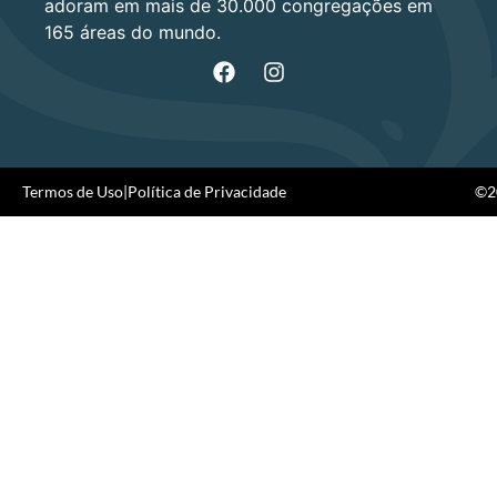
adoram em mais de 30.000 congregações em
165 áreas do mundo.
Termos de Uso
|
Política de Privacidade
©20