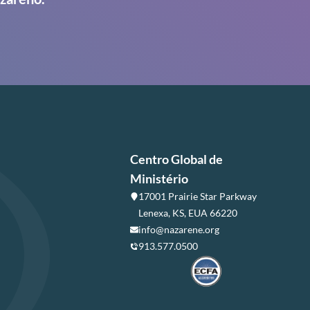
Centro Global de
Ministério
17001 Prairie Star Parkway
Lenexa, KS, EUA 66220
info@nazarene.org
913.577.0500