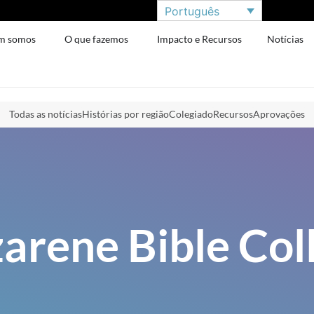
Português
m somos
O que fazemos
Impacto e Recursos
Notícias
Todas as notícias
Histórias por região
Colegiado
Recursos
Aprovações
arene Bible Col