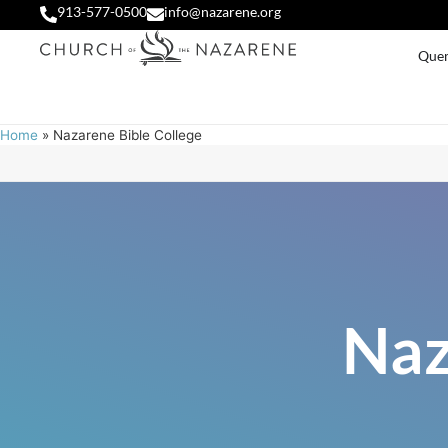
913-577-0500
info@nazarene.org
Que
Home
»
Nazarene Bible College
Naz