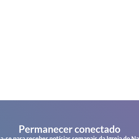
Permanecer conectado
a-se para receber notícias semanais da Igreja do N