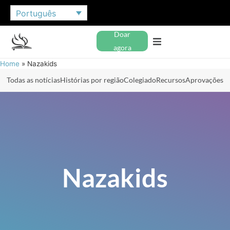
Português
Doar
agora
Home
»
Nazakids
Todas as notícias
Histórias por região
Colegiado
Recursos
Aprovações
Nazakids