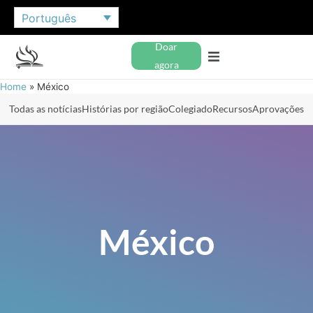
Português
Doar
agora
Home
»
México
Todas as notícias
Histórias por região
Colegiado
Recursos
Aprovações
México