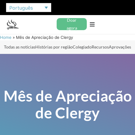
Português
Doar
agora
Home
»
Mês de Apreciação de Clergy
Todas as notícias
Histórias por região
Colegiado
Recursos
Aprovações
Mês de Apreciação
de Clergy