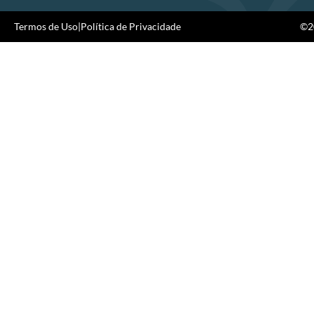
Termos de Uso
|
Política de Privacidade
©20