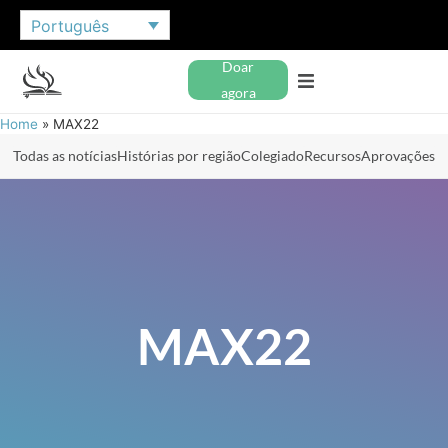
Português
Doar
agora
Home
»
MAX22
Todas as notícias
Histórias por região
Colegiado
Recursos
Aprovações
MAX22