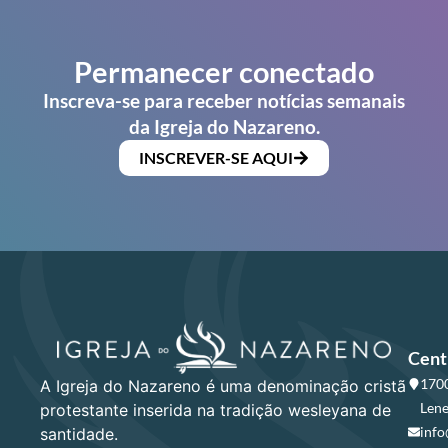
Permanecer conectado
Inscreva-se para receber notícias semanais
da Igreja do Nazareno.
INSCREVER-SE AQUI
Cent
1700
A Igreja do Nazareno é uma denominação cristã
Lene
protestante inserida na tradição wesleyana de
info
santidade.