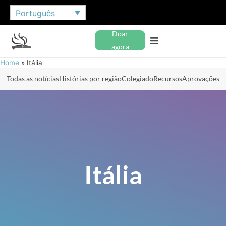
Português
Doar
agora
Home
»
Itália
Todas as notícias
Histórias por região
Colegiado
Recursos
Aprovações
Itália