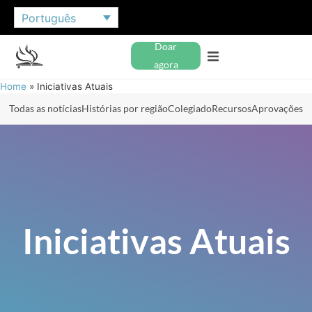
Português
Doar
agora
Home
»
Iniciativas Atuais
Todas as notícias
Histórias por região
Colegiado
Recursos
Aprovações
Iniciativas Atuais