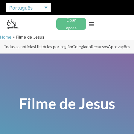
Português
Doar
agora
Home
»
Filme de Jesus
Todas as notícias
Histórias por região
Colegiado
Recursos
Aprovações
Filme de Jesus