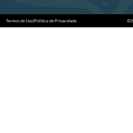
Termos de Uso
|
Política de Privacidade
©20