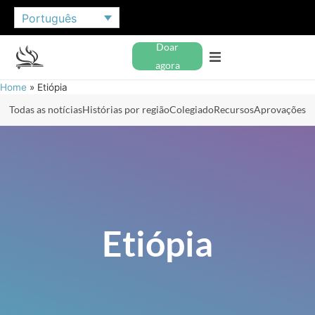
Português
Doar
agora
Home
»
Etiópia
Todas as notícias
Histórias por região
Colegiado
Recursos
Aprovações
Etiópia