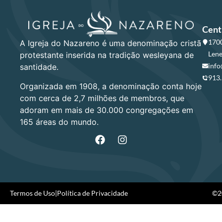
Cent
1700
A Igreja do Nazareno é uma denominação cristã
Lene
protestante inserida na tradição wesleyana de
info
santidade.
913
Organizada em 1908, a denominação conta hoje
com cerca de 2,7 milhões de membros, que
adoram em mais de 30.000 congregações em
165 áreas do mundo.
Termos de Uso
|
Política de Privacidade
©20