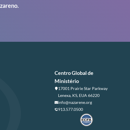
azareno.
Centro Global de
Ministério
17001 Prairie Star Parkway
Lenexa, KS, EUA 66220
info@nazarene.org
913.577.0500