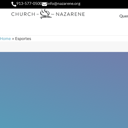
913-577-0500
info@nazarene.org
Que
Home
»
Esportes