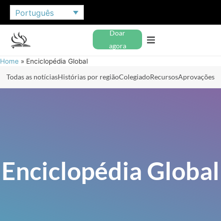
Português
Doar
agora
Home
»
Enciclopédia Global
Todas as notícias
Histórias por região
Colegiado
Recursos
Aprovações
Enciclopédia Global