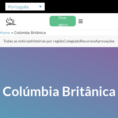
Português
Doar
agora
Home
»
Colúmbia Britânica
Todas as notícias
Histórias por região
Colegiado
Recursos
Aprovações
Colúmbia Britânica