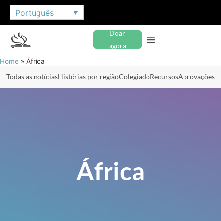
Português
Doar
agora
Home
»
África
Todas as notícias
Histórias por região
Colegiado
Recursos
Aprovações
África