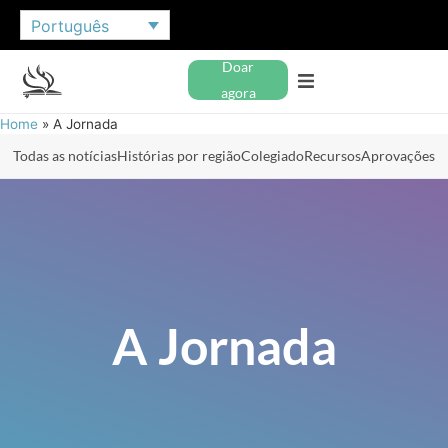
Português
Doar
agora
Home
»
A Jornada
Todas as notícias
Histórias por região
Colegiado
Recursos
Aprovações
A Jornada