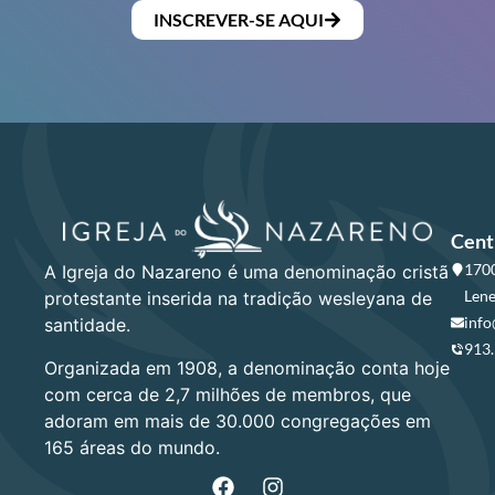
INSCREVER-SE AQUI
Cent
1700
A Igreja do Nazareno é uma denominação cristã
Lene
protestante inserida na tradição wesleyana de
info
santidade.
913
Organizada em 1908, a denominação conta hoje
com cerca de 2,7 milhões de membros, que
adoram em mais de 30.000 congregações em
165 áreas do mundo.