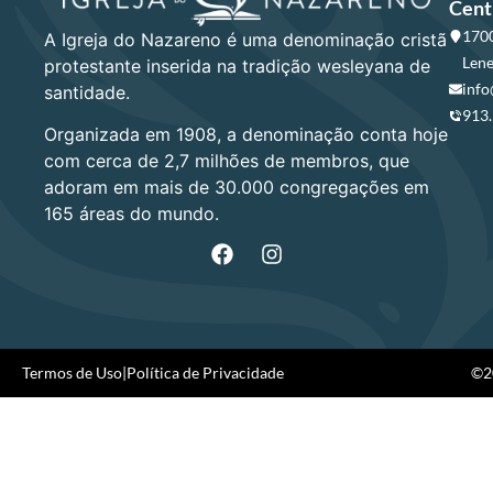
Cent
1700
A Igreja do Nazareno é uma denominação cristã
Lene
protestante inserida na tradição wesleyana de
info
santidade.
913
Organizada em 1908, a denominação conta hoje
com cerca de 2,7 milhões de membros, que
adoram em mais de 30.000 congregações em
165 áreas do mundo.
Termos de Uso
|
Política de Privacidade
©20