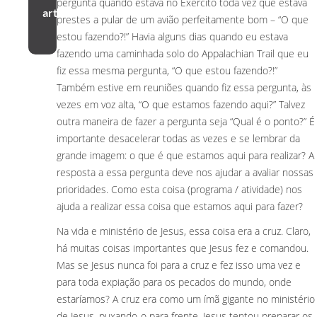
pergunta quando estava no Exército toda vez que estava
artigo
prestes a pular de um avião perfeitamente bom – “O que
estou fazendo?!” Havia alguns dias quando eu estava
fazendo uma caminhada solo do Appalachian Trail que eu
fiz essa mesma pergunta, “O que estou fazendo?!”
Também estive em reuniões quando fiz essa pergunta, às
vezes em voz alta, “O que estamos fazendo aqui?” Talvez
outra maneira de fazer a pergunta seja “Qual é o ponto?” É
importante desacelerar todas as vezes e se lembrar da
grande imagem: o que é que estamos aqui para realizar? A
resposta a essa pergunta deve nos ajudar a avaliar nossas
prioridades. Como esta coisa (programa / atividade) nos
ajuda a realizar essa coisa que estamos aqui para fazer?
Na vida e ministério de Jesus, essa coisa era a cruz. Claro,
há muitas coisas importantes que Jesus fez e comandou.
Mas se Jesus nunca foi para a cruz e fez isso uma vez e
para toda expiação para os pecados do mundo, onde
estaríamos? A cruz era como um ímã gigante no ministério
de Jesus, puxando-o para frente. Jesus tentou preparar os