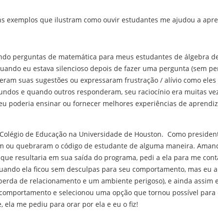
s exemplos que ilustram como ouvir estudantes me ajudou a apre
endo perguntas de matemática para meus estudantes de álgebra de
Quando eu estava silencioso depois de fazer uma pergunta (sem per
eram suas sugestões ou expressaram frustração / alívio como eles 
ndos e quando outros responderam, seu raciocínio era muitas veze
u poderia ensinar ou fornecer melhores experiências de aprendi
olégio de Educação na Universidade de Houston. Como presidente 
 ou quebraram o código de estudante de alguma maneira. Amanda 
ue resultaria em sua saída do programa, pedi a ela para me conta
quando ela ficou sem desculpas para seu comportamento, mas eu ape
perda de relacionamento e um ambiente perigoso), e ainda assim 
 comportamento e selecionou uma opção que tornou possível para 
 ela me pediu para orar por ela e eu o fiz!