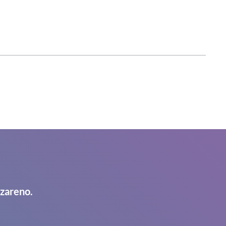
azareno.