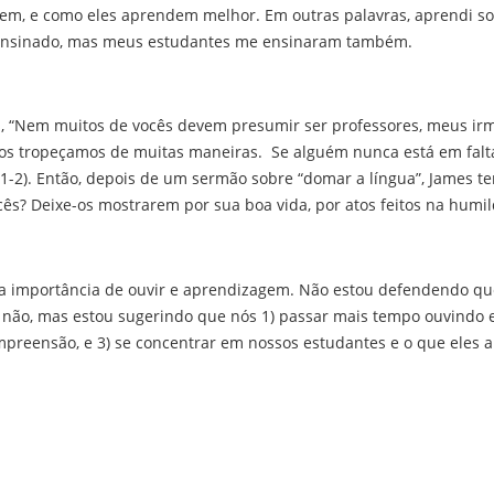
em, e como eles aprendem melhor. Em outras palavras, aprendi so
 ensinado, mas meus estudantes me ensinaram também.
, “Nem muitos de vocês devem presumir ser professores, meus ir
dos tropeçamos de muitas maneiras. Se alguém nunca está em falta
 1-2). Então, depois de um sermão sobre “domar a língua”, James 
ês? Deixe-os mostrarem por sua boa vida, por atos feitos na humil
a a importância de ouvir e aprendizagem. Não estou defendendo q
e não, mas estou sugerindo que nós 1) passar mais tempo ouvind
preensão, e 3) se concentrar em nossos estudantes e o que eles 