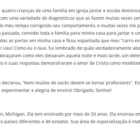
r quatro crianças de uma família em igreja júnior e escola domini
 com uma variedade de diagnósticos que as fazem muitas vezes ser
 do meu tempo corrigindo seu comportamento, e muitas vezes me p
o passado, convidei toda a família para minha casa para jantar e 
todas as portas em minha casa e ficou espantada que meu “carro es
! Uau! Como eu o ouvi, fui lembrado de quão verdadeiramente abe
abraçaram como eles deixaram aquela noite e mais tarde, um deles
es e suas respostas demonstraram o amor de Cristo como modelam
declarou, “Nem muitos de vocês devem se tornar professores”. Est
 experimentar a alegria de ensino! Obrigado, Senhor!
, Michigan. Ela tem ensinado por mais de 50 anos. Ela ensinou em 
to países diferentes e 40 estados. Sua área de especialização é m