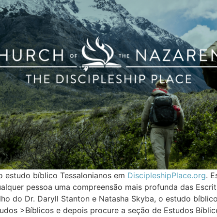
o estudo bíblico Tessalonianos em
DiscipleshipPlace.org
. 
qualquer pessoa uma compreensão mais profunda das Escritu
lho do Dr. Daryll Stanton e Natasha Skyba, o estudo bíbli
studos >Bíblicos e depois procure a seção de Estudos Bíblic