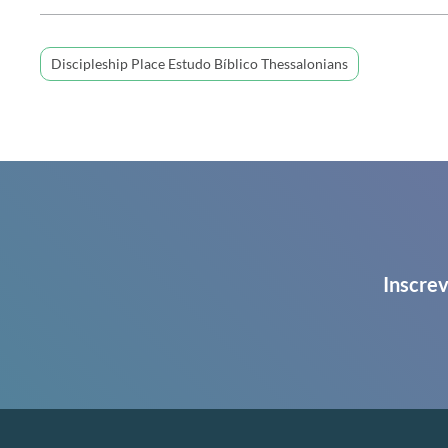
Discipleship Place Estudo Bíblico Thessalonians
Inscrev