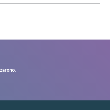
azareno.