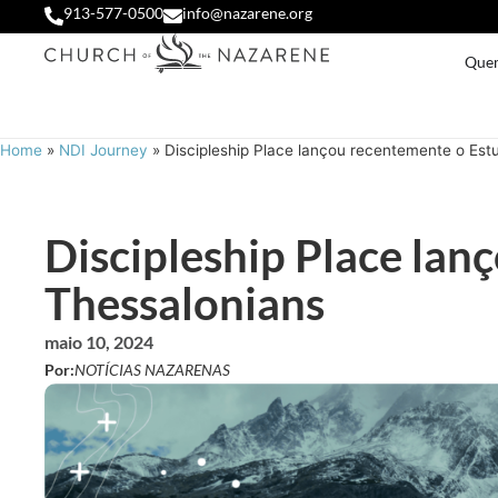
913-577-0500
info@nazarene.org
Que
Home
»
NDI Journey
»
Discipleship Place lançou recentemente o Estu
Discipleship Place lan
Thessalonians
maio 10, 2024
Por:
NOTÍCIAS NAZARENAS