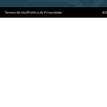
Termos de Uso
|
Política de Privacidade
©20