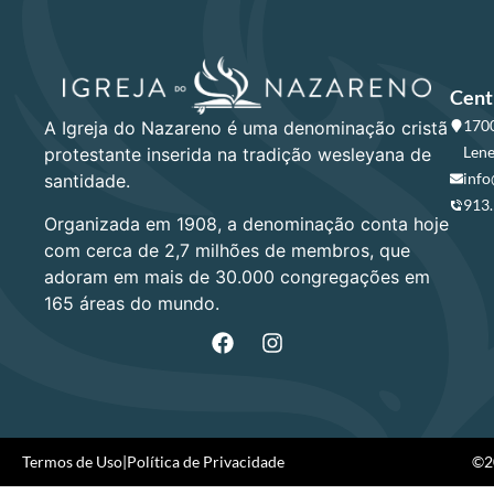
Cent
1700
A Igreja do Nazareno é uma denominação cristã
Lene
protestante inserida na tradição wesleyana de
info
santidade.
913
Organizada em 1908, a denominação conta hoje
com cerca de 2,7 milhões de membros, que
adoram em mais de 30.000 congregações em
165 áreas do mundo.
Termos de Uso
|
Política de Privacidade
©20